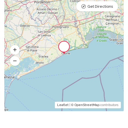
Get Directions
Leaflet
| ©
OpenStreetMap
contributors