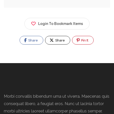
Login To Bookmark Items
Share
Share
Pin It
Morbi convallis bibendum urna ut viverra. Maecenas quis
consequat libero, a feugiat eros. Nunc ut lacinia tortor
morbi ultricies laoreet ullamcorper phasellus semper.