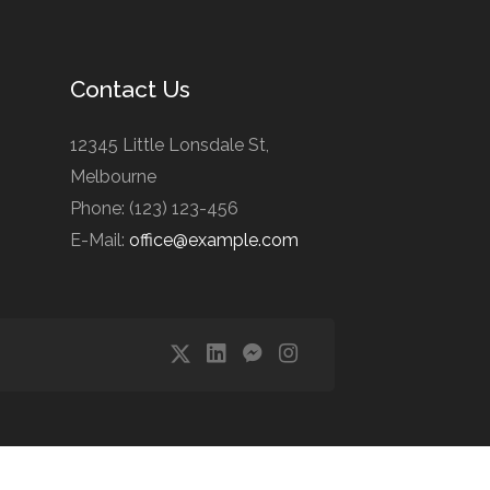
Contact Us
12345 Little Lonsdale St,
Melbourne
Phone: (123) 123-456
E-Mail:
office@example.com