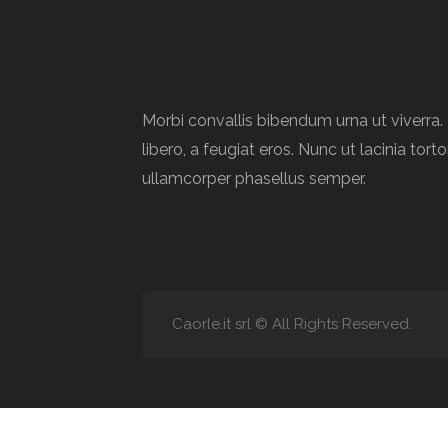
Morbi convallis bibendum urna ut viverr
libero, a feugiat eros. Nunc ut lacinia torto
ullamcorper phasellus semper.
Caorle.it srl © All Rights Reserved.