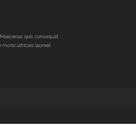
a. Maecenas quis consequat
r morbi ultricies laoreet