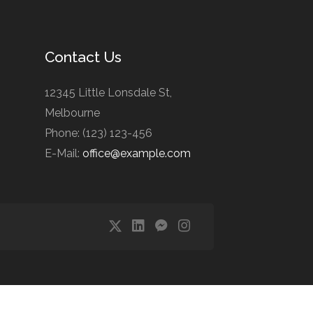
Contact Us
12345 Little Lonsdale St,
Melbourne
Phone: (123) 123-456
E-Mail:
office@example.com