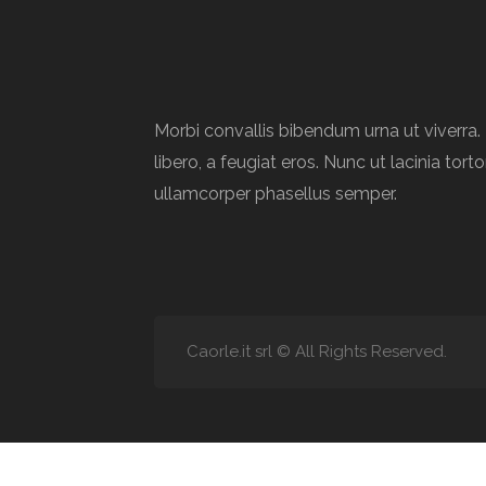
Morbi convallis bibendum urna ut viverr
libero, a feugiat eros. Nunc ut lacinia torto
ullamcorper phasellus semper.
Caorle.it srl © All Rights Reserved.