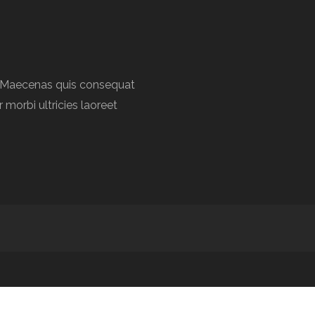
a. Maecenas quis consequat
r morbi ultricies laoreet