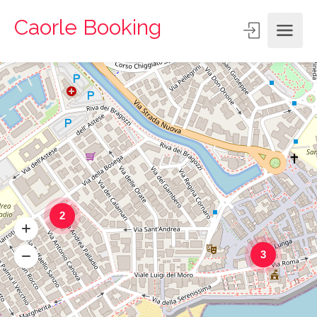
Caorle Booking
2
3